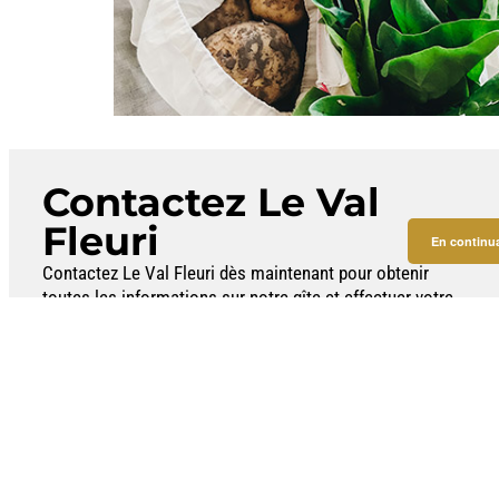
Contactez Le Val
Fleuri
En continuan
Contactez Le Val Fleuri dès maintenant pour obtenir
toutes les informations sur notre gîte et effectuer votre
réservation en toute simplicité. Réservez votre séjour
dès aujourd’hui et préparez-vous à vivre des moments
inoubliables au Gîte Le Val Fleuri, niché au cœur des
Ardennes belges.
WHATSAPP