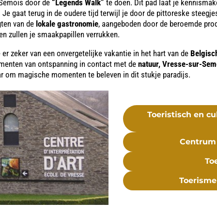
r-Semois door de
“Legends Walk”
te doen. Dit pad laat je kennismak
Je gaat terug in de oudere tijd terwijl je door de pittoreske steegj
ugten van de
lokale gastronomie
, aangeboden door de beroemde prod
en zullen je smaakpapillen verrukken.
e er zeker van een onvergetelijke vakantie in het hart van de
Belgisc
omenten van ontspanning in contact met de
natuur, Vresse-sur-Sem
ar om magische momenten te beleven in dit stukje paradijs.
Toeristisch en c
Centrum 
To
Toerisme