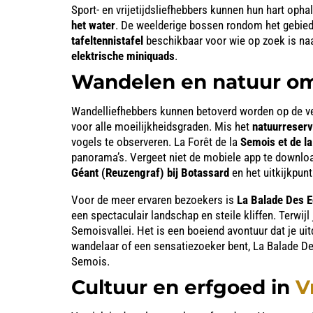
Sport- en vrijetijdsliefhebbers kunnen hun hart oph
het water
. De weelderige bossen rondom het gebied 
tafeltennistafel
beschikbaar voor wie op zoek is naa
elektrische miniquads
.
Wandelen en natuur om
Wandelliefhebbers kunnen betoverd worden op de vele
voor alle moeilijkheidsgraden. Mis het
natuurreser
vogels te observeren. La Forêt de la
Semois et de la
panorama’s. Vergeet niet de mobiele app te downloa
Géant (Reuzengraf) bij Botassard
en het uitkijkpun
Voor de meer ervaren bezoekers is
La Balade Des E
een spectaculair landschap en steile kliffen. Terwi
Semoisvallei. Het is een boeiend avontuur dat je 
wandelaar of een sensatiezoeker bent, La Balade Des 
Semois.
Cultuur en erfgoed in
Vr