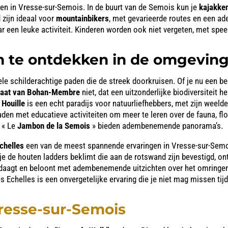
alen in Vresse-sur-Semois. In de buurt van de Semois kun je
kajakke
zijn ideaal voor
mountainbikers
, met gevarieerde routes en een a
r een leuke activiteit. Kinderen worden ook niet vergeten, met spe
 te ontdekken in de omgevin
 schilderachtige paden die de streek doorkruisen. Of je nu een beg
vaat van Bohan-Membre
niet, dat een uitzonderlijke biodiversiteit
 Houille
is een echt paradijs voor natuurliefhebbers, met zijn we
den met educatieve activiteiten om meer te leren over de fauna, fl
t « Le
Jambon de la Semois
» bieden adembenemende panorama’s.
chelles
een van de meest spannende ervaringen in Vresse-sur-Semois
jl je de houten ladders beklimt die aan de rotswand zijn bevestigd,
uitdaagt en beloont met adembenemende uitzichten over het omringe
Echelles is een onvergetelijke ervaring die je niet mag missen tijde
esse-sur-Semois