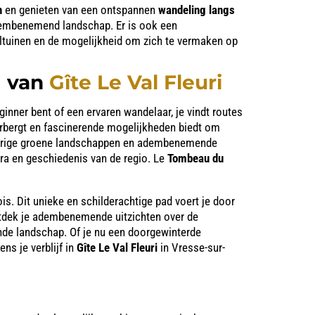
n
en genieten van een ontspannen
wandeling langs
dembenemend landschap. Er is ook een
eltuinen en de mogelijkheid om zich te vermaken op
g van
Gîte Le Val Fleuri
inner bent of een ervaren wandelaar, je vindt routes
 herbergt en fascinerende mogelijkheden biedt om
elderige groene landschappen en adembenemende
ora en geschiedenis van de regio. Le
Tombeau du
. Dit unieke en schilderachtige pad voert je door
 ontdek je adembenemende uitzichten over de
nde landschap. Of je nu een doorgewinterde
ns je verblijf in
Gîte Le Val Fleuri
in Vresse-sur-